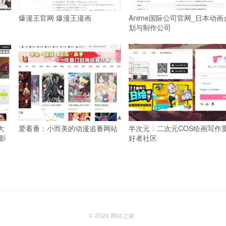
爆漫王官网 爆漫王漫画
Anime国际公司官网_日本动画
划与制作公司
大
爱看番：小而美的动漫追番网站
半次元：二次元COS绘画写作
影
好者社区
© 2026
网站之家