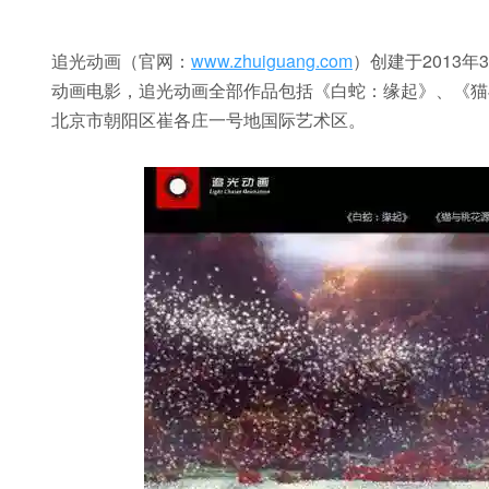
追光动画（官网：
www.zhuiguang.com
）创建于2013
动画电影，追光动画全部作品包括《白蛇：缘起》、《猫
北京市朝阳区崔各庄一号地国际艺术区。