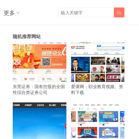
更多

随机推荐网站
东莞证券：国有控股的全国
爱课网：职业教育视频、资
性综合类证券公司
料下载