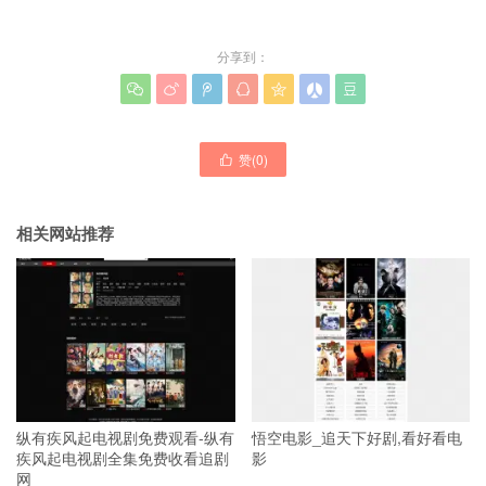
分享到：







赞(
0
)

相关网站推荐
纵有疾风起电视剧免费观看-纵有
悟空电影_追天下好剧,看好看电
疾风起电视剧全集免费收看追剧
影
网