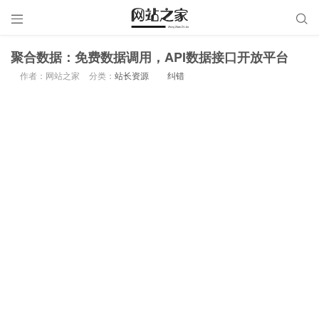


聚合数据：免费数据调用，API数据接口开放平台
作者：网站之家
分类：
站长资源
纠错