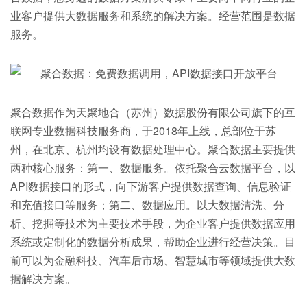
业客户提供大数据服务和系统的解决方案。经营范围是数据
服务。
聚合数据作为天聚地合（苏州）数据股份有限公司旗下的互
联网专业数据科技服务商，于2018年上线，总部位于苏
州，在北京、杭州均设有数据处理中心。聚合数据主要提供
两种核心服务：第一、数据服务。依托聚合云数据平台，以
API数据接口的形式，向下游客户提供数据查询、信息验证
和充值接口等服务；第二、数据应用。以大数据清洗、分
析、挖掘等技术为主要技术手段，为企业客户提供数据应用
系统或定制化的数据分析成果，帮助企业进行经营决策。目
前可以为金融科技、汽车后市场、智慧城市等领域提供大数
据解决方案。