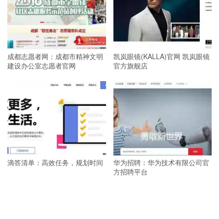
成都志愿者网：成都市精神文明
凯岚眼镜(KALLA)官网 凯岚眼镜
建设办公室志愿者官网
官方旗舰店
滴答清单：高效任务，规划时间
华为招聘：华为技术有限公司官
方招聘平台