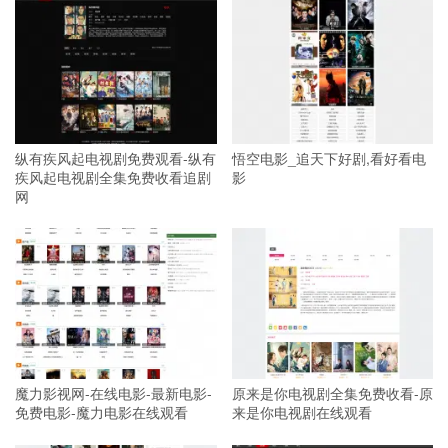
纵有疾风起电视剧免费观看-纵有
悟空电影_追天下好剧,看好看电
疾风起电视剧全集免费收看追剧
影
网
魔力影视网-在线电影-最新电影-
原来是你电视剧全集免费收看-原
免费电影-魔力电影在线观看
来是你电视剧在线观看