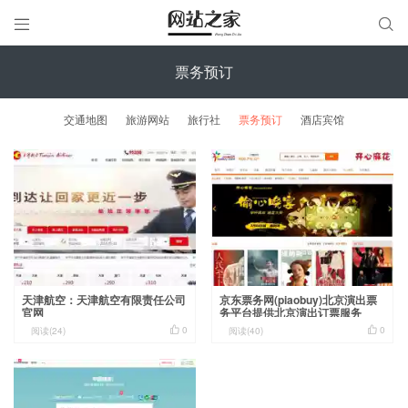


票务预订
交通地图
旅游网站
旅行社
票务预订
酒店宾馆
天津航空：天津航空有限责任公司
京东票务网(piaobuy)北京演出票
官网
务平台提供北京演出订票服务


0
0
阅读(24)
阅读(40)