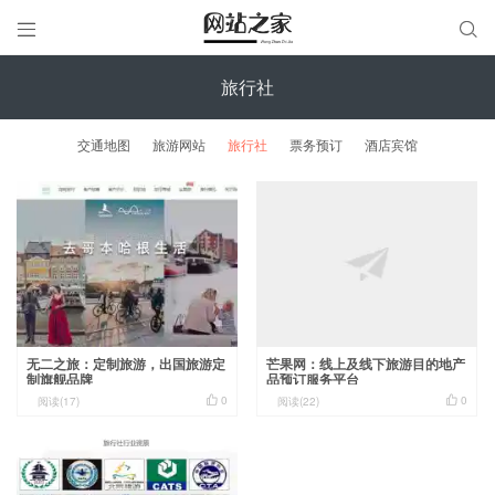


旅行社
交通地图
旅游网站
旅行社
票务预订
酒店宾馆
无二之旅：定制旅游，出国旅游定
芒果网：线上及线下旅游目的地产
制旗舰品牌
品预订服务平台


0
0
阅读(17)
阅读(22)