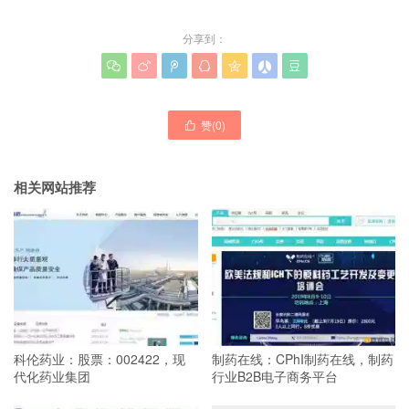
分享到：







赞(
0
)

相关网站推荐
科伦药业：股票：002422，现
制药在线：CPhI制药在线，制药
代化药业集团
行业B2B电子商务平台