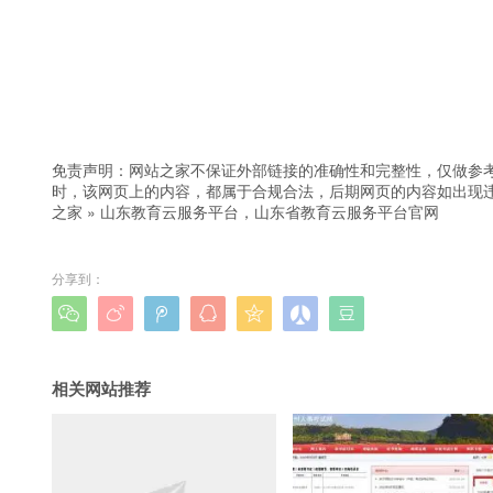
免责声明：网站之家不保证外部链接的准确性和完整性，仅做参
时，该网页上的内容，都属于合规合法，后期网页的内容如出现
之家
»
山东教育云服务平台，山东省教育云服务平台官网
分享到：







相关网站推荐