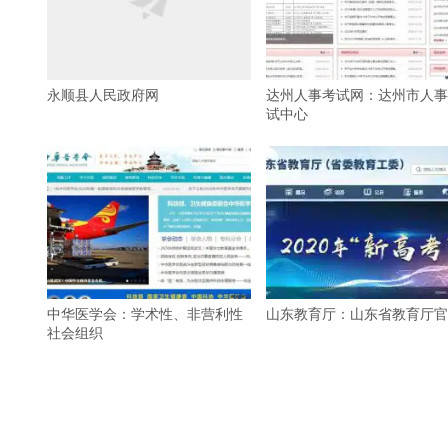
永顺县人民政府网
达州人事考试网：达州市人事
试中心
中华医学会：学术性、非营利性
山东教育厅：山东省教育厅官
社会组织