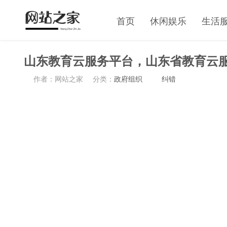
首页
休闲娱乐
生活
山东教育云服务平台，山东省教育云
作者：网站之家
分类：
政府组织
纠错