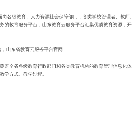
面向各级教育、人力资源社会保障部门，各类学校管理者、教师
务的教育服务平台，山东教育云服务平台汇集优质教育资源，开
覆盖全省各级教育行政部门和各类教育机构的教育管理信息化体
教学方式、教学过程。