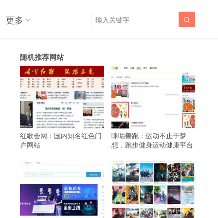
更多

随机推荐网站
红歌会网：国内知名红色门
咪咕善跑：运动不止于梦
户网站
想，跑步健身运动健康平台