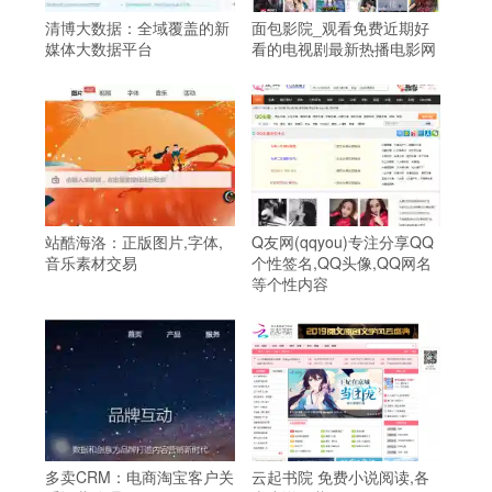
清博大数据：全域覆盖的新
面包影院_观看免费近期好
媒体大数据平台
看的电视剧最新热播电影网
、
站酷海洛：正版图片,字体,
Q友网(qqyou)专注分享QQ
音乐素材交易
个性签名,QQ头像,QQ网名
等个性内容
多卖CRM：电商淘宝客户关
云起书院 免费小说阅读,各