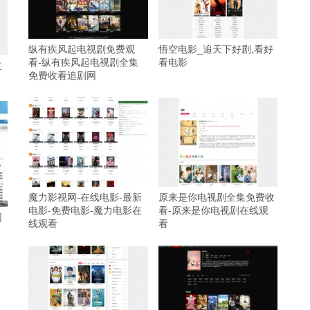
纵有疾风起电视剧免费观
悟空电影_追天下好剧,看好
看-纵有疾风起电视剧全集
看电影
红
免费收看追剧网
魔力影视网-在线电影-最新
原来是你电视剧全集免费收
电影-免费电影-魔力电影在
看-原来是你电视剧在线观
网
线观看
看