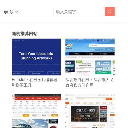
更多

随机推荐网站
FotoJet：在线图片编辑器
深圳政府在线：深圳市人民
和拼图工具
政府官方门户网