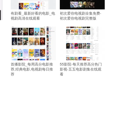
有剧看_最新好看的电影_电
初次爱你电视剧全集免费-
视剧高清在线观看
初次爱你电视剧完整版
首播影院_每周高分电影推
55影院-每天推荐高分热门
荐,经典电影,电视剧每日推
影视-五五电影剧集在线观
荐
看