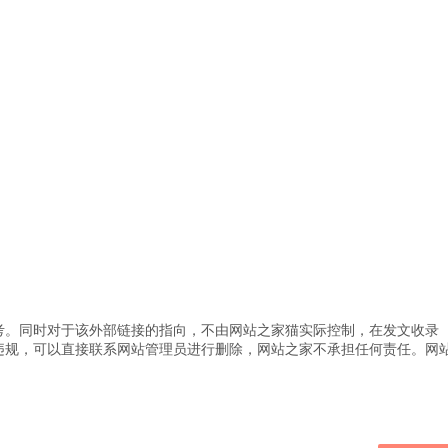
考。同时对于该外部链接的指向，不由网站之家猫实际控制，在发文收录
违规，可以直接联系网站管理员进行删除，网站之家不承担任何责任。
网