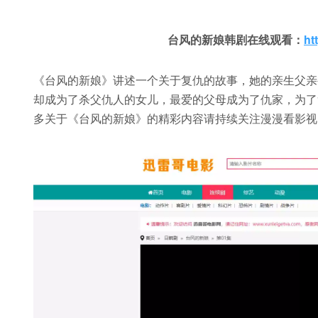
台风的新娘韩剧在线观看：
ht
《台风的新娘》讲述一个关于复仇的故事，她的亲生父亲
却成为了杀父仇人的女儿，最爱的父母成为了仇家，为了
多关于《台风的新娘》的精彩内容请持续关注漫漫看影视