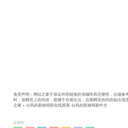
免责声明：网站之家不保证外部链接的准确性和完整性，仅做参
时，该网页上的内容，都属于合规合法，后期网页的内容如出现
之家
»
台风的新娘韩剧在线观看-台风的新娘韩剧中文
分享到：