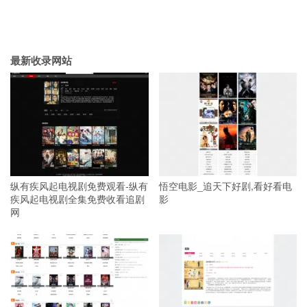
最新收录网站
纵有疾风起电视剧免费观看-纵有
悟空电影_追天下好剧,看好看电
疾风起电视剧全集免费收看追剧
影
网