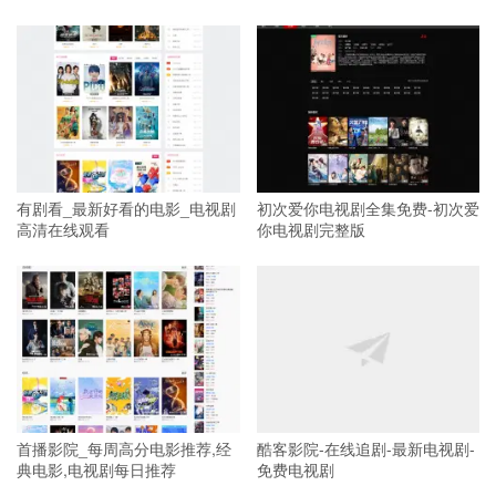
有剧看_最新好看的电影_电视剧
初次爱你电视剧全集免费-初次爱
高清在线观看
你电视剧完整版
首播影院_每周高分电影推荐,经
酷客影院-在线追剧-最新电视剧-
典电影,电视剧每日推荐
免费电视剧