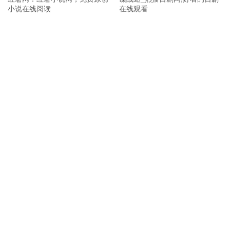
小说在线阅读
在线观看