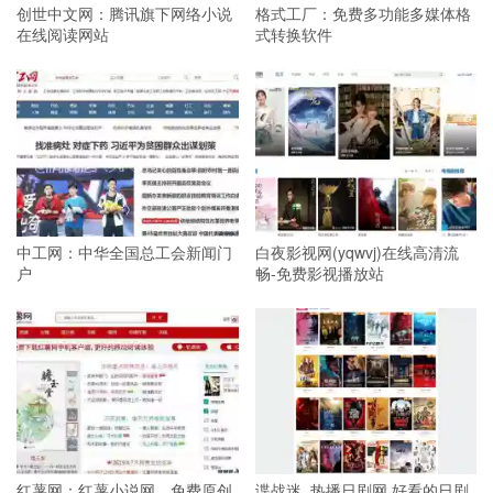
创世中文网：腾讯旗下网络小说
格式工厂：免费多功能多媒体格
在线阅读网站
式转换软件
中工网：中华全国总工会新闻门
白夜影视网(yqwvj)在线高清流
户
畅-免费影视播放站
红薯网：红薯小说网，免费原创
谍战迷_热播日剧网,好看的日剧