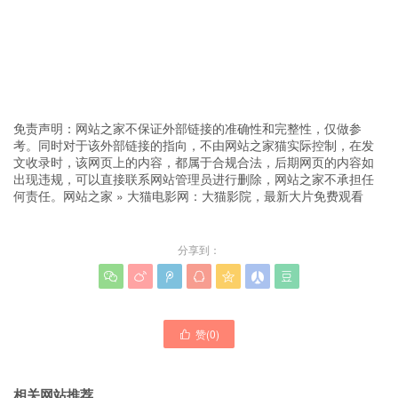
免责声明：网站之家不保证外部链接的准确性和完整性，仅做参
考。同时对于该外部链接的指向，不由网站之家猫实际控制，在发
文收录时，该网页上的内容，都属于合规合法，后期网页的内容如
出现违规，可以直接联系网站管理员进行删除，网站之家不承担任
何责任。
网站之家
»
大猫电影网：大猫影院，最新大片免费观看
分享到：







赞(
0
)

相关网站推荐