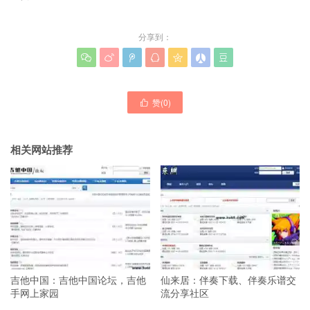
分享到：







赞(
0
)

相关网站推荐
吉他中国：吉他中国论坛，吉他
仙来居：伴奏下载、伴奏乐谱交
手网上家园
流分享社区