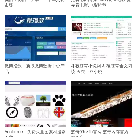
市场
先看电影,电影推荐
微博指数：新浪微博数据中心产
斗破苍穹小说网 斗破苍穹全文阅
品
读,天蚕土豆小说
Vectorme：免费矢量图素材搜索
芝奇(Gskill)官网 芝奇内存官方