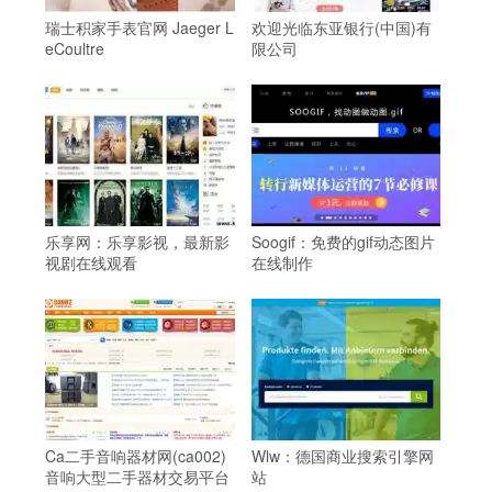
瑞士积家手表官网 Jaeger L
欢迎光临东亚银行(中国)有
eCoultre
限公司
乐享网：乐享影视，最新影
Soogif：免费的gif动态图片
视剧在线观看
在线制作
Ca二手音响器材网(ca002)
Wlw：德国商业搜索引擎网
音响大型二手器材交易平台
站