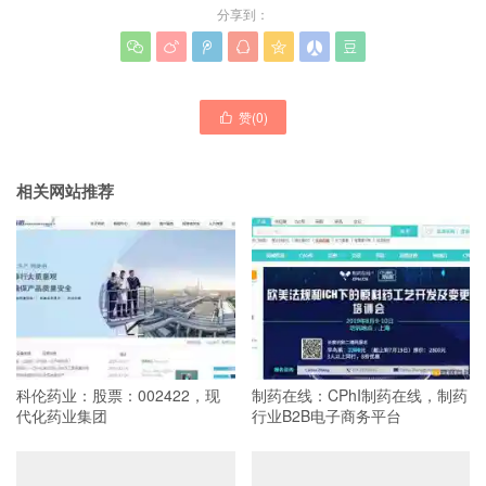
分享到：







赞(
0
)

相关网站推荐
科伦药业：股票：002422，现
制药在线：CPhI制药在线，制药
代化药业集团
行业B2B电子商务平台