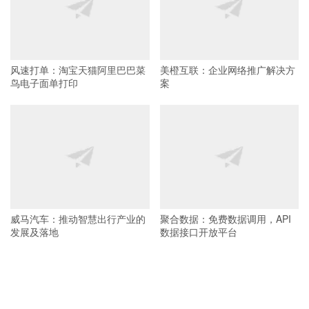
风速打单：淘宝天猫阿里巴巴菜
美橙互联：企业网络推广解决方
鸟电子面单打印
案
威马汽车：推动智慧出行产业的
聚合数据：免费数据调用，API
发展及落地
数据接口开放平台