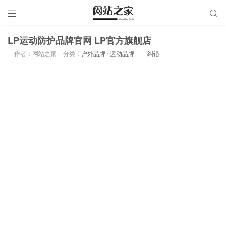


LP运动防护品牌官网 LP官方旗舰店
作者：网站之家
分类：
户外品牌
/
运动品牌
纠错