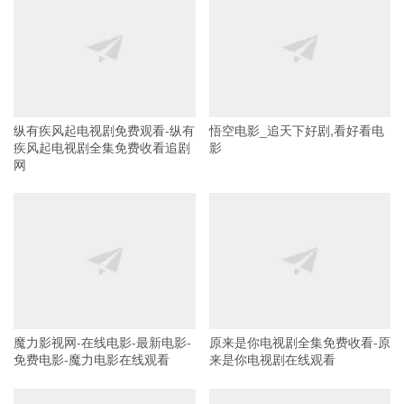
纵有疾风起电视剧免费观看-纵有
悟空电影_追天下好剧,看好看电
疾风起电视剧全集免费收看追剧
影
网
魔力影视网-在线电影-最新电影-
原来是你电视剧全集免费收看-原
免费电影-魔力电影在线观看
来是你电视剧在线观看