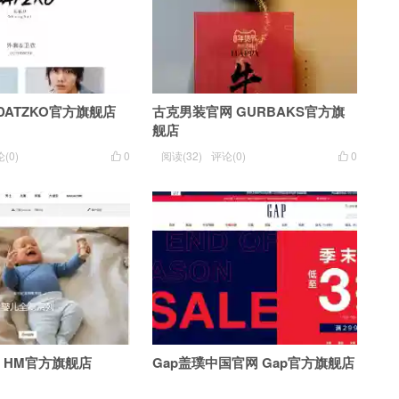
DATZKO官方旗舰店
古克男装官网 GURBAKS官方旗
舰店
(0)
0
阅读(32)
评论(0)
0


 HM官方旗舰店
Gap盖璞中国官网 Gap官方旗舰店