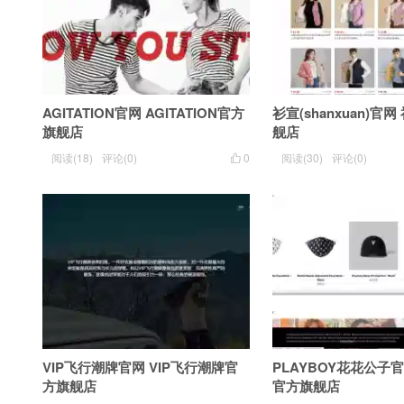
AGITATION官网 AGITATION官方
衫宣(shanxuan)官
旗舰店
舰店
阅读(18)
评论(0)
0
阅读(30)
评论(0)

VIP飞行潮牌官网 VIP飞行潮牌官
PLAYBOY花花公子
方旗舰店
官方旗舰店