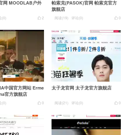
官网 MOODLAB户外
帕索克(PASOK)官网 帕索克官方
旗舰店
(0)
2
阅读(19)
评论(0)
0


NA中国官方网站 Erme
太子龙官网 太子龙官方旗舰店
Zegna官方旗舰店
(0)
0
阅读(21)
评论(0)
0

