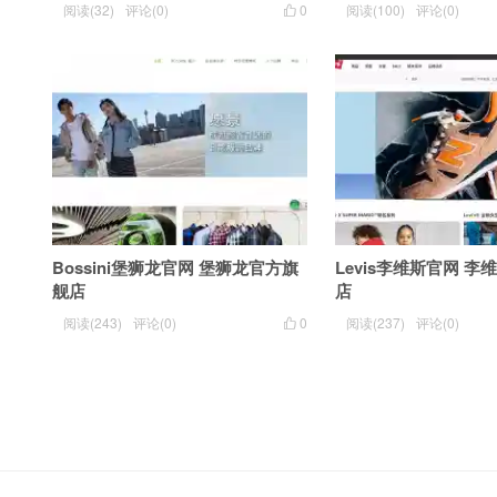
阅读(32)
评论(0)
0
阅读(100)
评论(0)

Bossini堡狮龙官网 堡狮龙官方旗
Levis李维斯官网 
舰店
店
阅读(243)
评论(0)
0
阅读(237)
评论(0)
