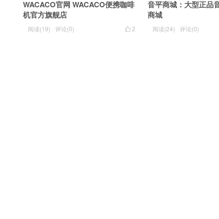
WACACO官网 WACACO便携咖啡
音平商城：大型正品
机官方旗舰店
商城
阅读(19)
评论(0)
2
阅读(24)
评论(0)
