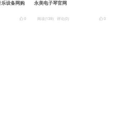
音乐设备网购
永美电子琴官网
0
阅读(139)
评论(0)
0

